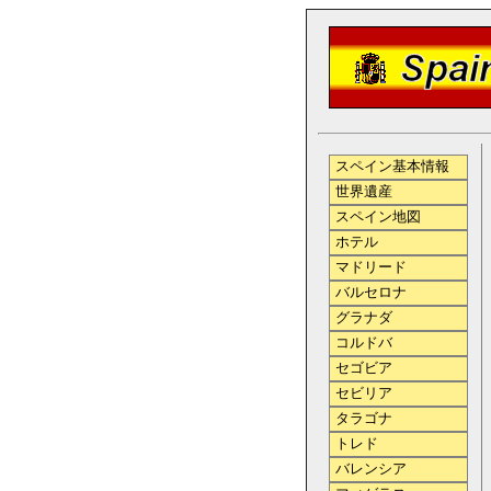
スペイン基本情報
世界遺産
スペイン地図
ホテル
マドリード
バルセロナ
グラナダ
コルドバ
セゴビア
セビリア
タラゴナ
トレド
バレンシア