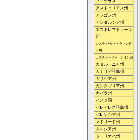
フィゲラス
アストゥリアス州
アラゴン州
アンダルシア州
エストレマドゥーラ
州
カスティｰリャ・ラマンチ
ャ州
カスティーリャ・レオン州
カタルーニャ州
カナリア諸島州
ガリシア州
カンタブリア州
ナバラ州
バスク国
バレアレス諸島州
バレンシア州
マドリード州
ムルシア州
ラ・リオハ州