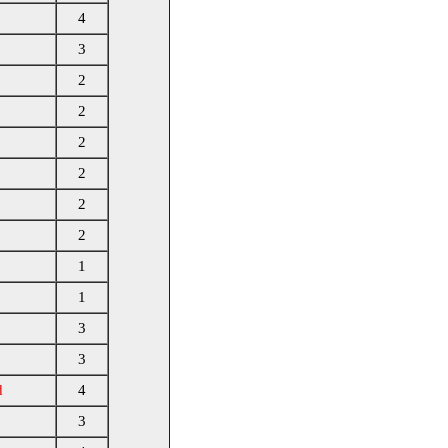
4
3
2
2
2
2
2
2
1
1
3
3
d
4
3