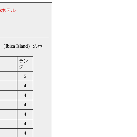
のホテル
a Island）のホ
ラン
ク
5
4
4
4
4
4
4