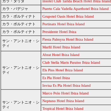
カラ・タリダ
Insotel Club Tarida Beach Hotel Ibiza Island
カラ・バデジャ
Puerto Cala Vadella Aparthotel Ibiza Island
カラ・ポルティナト
Grupotel Oasis Hotel Ibiza Island
カラ・ポルティナト
Portinatx Hotel Ibiza Island
カラ・ポルティナト
Presidente Hotel Ibiza
Fiesta Palmyra Hotel Ibiza Island
サン・アントニオ・シ
ティ
Marfil Hotel Ibiza Island
Abrat Hotel Ibiza Island
Club Stella Maris Paraiso Ibiza Island
サン・アントニオ・シ
Els Pins Hotel Ibiza Island
ティ
Es Pla Hotel Ibiza
Invisa Es Pla Hotel Ibiza Island
Marco Polo Hotel Ibiza Island
Neptuno Hotel Ibiza Island
サン・アントニオ・シ
ティ
Tropical Hotel Ibiza Island