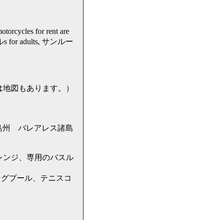
torcycles for rent are
or adults, サンルー
先には地図もあります。）
 バレアレス諸島州 バレアレス諸島
レンジ、専用のバスル
ングプール、テニスコ