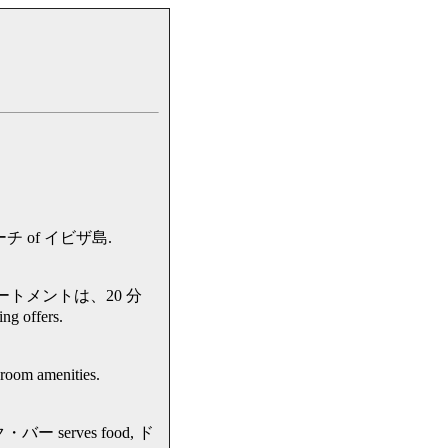
on ビーチ of イビザ島.
 アパートメントは、20 分
g offers.
om amenities.
・バー serves food, ド