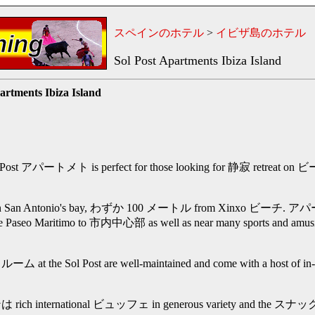
スペインのホテル
>
イビザ島のホテル
Sol Post Apartments Ibiza Island
artments Ibiza Island
 Post アパートメト is perfect for those looking for 静寂 retreat 
n Antonio's bay, わずか 100 メートル from Xinxo ビーチ.
aseo Maritimo to 市内中心部 as well as near many sports and amusin
 Sol Post are well-maintained and come with a host of in-ro
nternational ビュッフェ in generous variety and the スナック