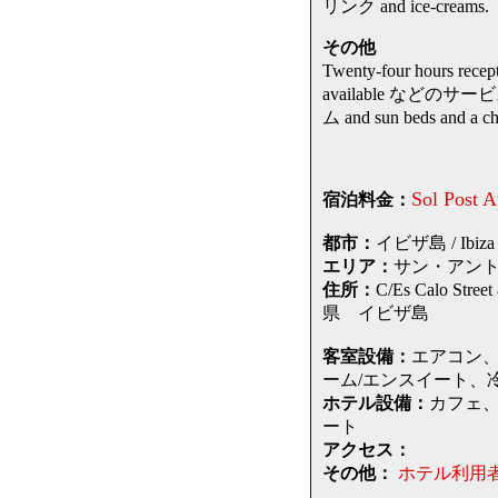
リンク and ice-creams.
その他
Twenty-four hours recept
available などのサー
ム and sun beds and a chi
Sol Post A
宿泊料金：
都市：
イビザ島 / Ibiza I
エリア：
サン・アントニオ・
住所：
C/Es Calo St
県 イビザ島
客室設備：
エアコン
ーム/エンスイート、
ホテル設備：
カフェ
ート
アクセス：
その他：
ホテル利用