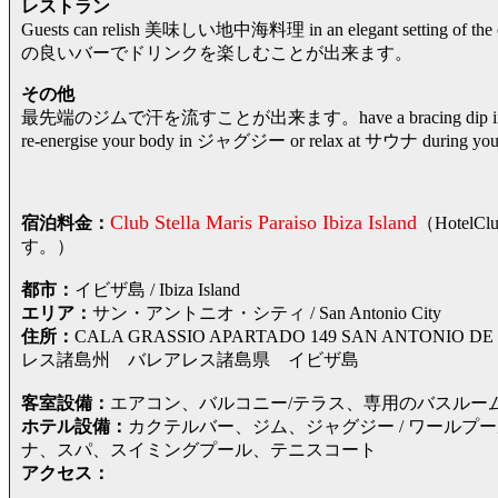
レストラン
Guests can relish 美味しい地中海料理 in an elegant setti
の良いバーでドリンクを楽しむことが出来ます。
その他
最先端のジムで汗を流すことが出来ます。have a bracing dip in スイミン
re-energise your body in ジャグジー or relax at サウナ during y
Club Stella Maris Paraiso Ibiza Island
宿泊料金：
（Hote
す。）
都市：
イビザ島 / Ibiza Island
エリア：
サン・アントニオ・シティ / San Antonio City
住所：
CALA GRASSIO APARTADO 149 SAN ANTONIO D
レス諸島州 バレアレス諸島県 イビザ島
客室設備：
エアコン、バルコニー/テラス、専用のバスルー
ホテル設備：
カクテルバー、ジム、ジャグジー / ワール
ナ、スパ、スイミングプール、テニスコート
アクセス：