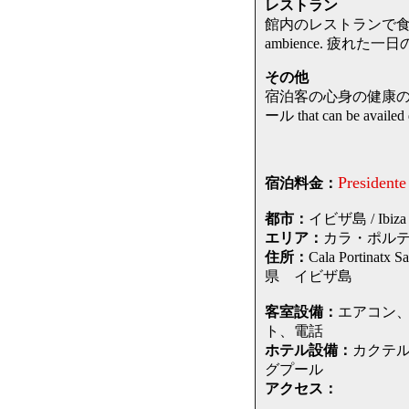
レストラン
館内のレストランで食事ができます。wh
ambience. 疲
その他
宿泊客の心身の健康のために
ール that can be availed d
Presidente
宿泊料金：
都市：
イビザ島 / Ibiza I
エリア：
カラ・ポルティナト
住所：
Cala Portina
県 イビザ島
客室設備：
エアコン、
ト、電話
ホテル設備：
カクテ
グプール
アクセス：