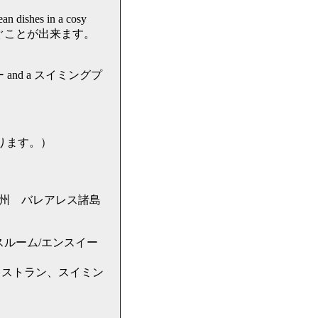
dishes in a cosy
寛ぐことが出来ます。
 and a スイミングプ
あります。）
バレアレス諸島州 バレアレス諸島
ルーム/エンスイー
レストラン、スイミン