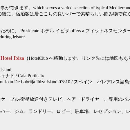
ich serves a varied selection of typical Mediterranean 
れた一日の後に、宿泊客は居ごこちの良いバーで素晴らしい飲み物で
、 Presidente ホテル イビザ offers a フィットネスセンター
uring leisure.
 Hotel Ibiza
（HotelClub へ移動します。リンク先には地図も
sland
 / Cala Portinatx
tx Sant Joan De Labritja Ibiza Island 07810 / スペイン 
ケーブル/衛星放送付きテレビ、へアードライヤー、専用のバス
ルバー、ジム、ランドリー、ロビー、駐車場、レセプション、