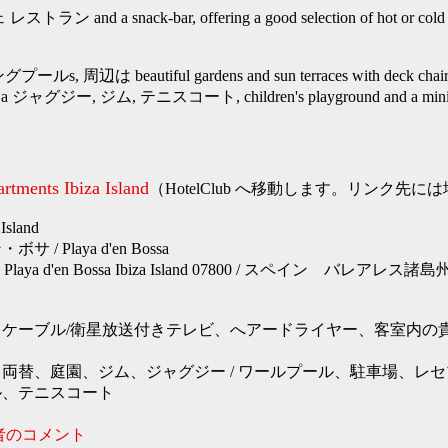
d a snack-bar, offering a good selection of hot or cold me
プールs, 周辺は beautiful gardens and sun terraces with deck chairs 
 a ジャグジー, ジム, テニスコート, children's playground and a mini-club
rtments Ibiza Island
（HotelClub へ移動します。リンク先
sland
/ Playa d'en Bossa
es 7 Playa d'en Bossa Ibiza Island 07800 / スペイン バ
、ケーブル/衛星放送付きテレビ、へアードライヤー、客室内の
両替、庭園、ジム、ジャグジー / ワールプール、駐車場、レ
ル、テニスコート
者のコメント