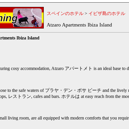
スペインのホテル
>
イビザ島のホテル
Atzaro Apartments Ibiza Island
rtments Ibiza Island
turing cosy accommodation, Atzaro アパートメト is an ideal base to 
 the safe waters of プラヤ・デン・ボサ ビーチ and the lively night
shops, レストラン, cafes and bars. ホテルは at easy reach from the most
all living room, are all equipped with modern comforts that you require