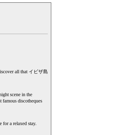
discover all that イビザ島
 scene in the
 famous discotheques
 for a relaxed stay.