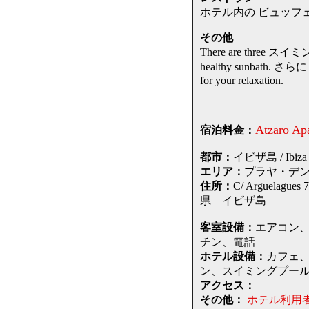
ホテル内の ビュッフェ レストラン an
その他
There are three スイミング
healthy sunbath. さらに
for your relaxation.
Atzaro Apa
宿泊料金：
都市：
イビザ島 / Ibiza I
エリア：
プラヤ・デン・ボサ 
住所：
C/ Arguelagu
県 イビザ島
客室設備：
エアコン
チン、電話
ホテル設備：
カフェ、
ン、スイミングプー
アクセス：
その他：
ホテル利用