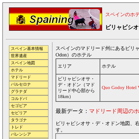
スペインのホ
ビリャビシオ
スペインのマドリード州にあるビリャビシオサ
スペイン基本情報
Odon）のホテル
世界遺産
スペイン地図
エリア
ホテル
ホテル
マドリード
ビリャビシオサ・
バルセロナ
デ・オドン（マド
Quo Godoy Hotel V
リード中心部から
グラナダ
18km）
コルドバ
セゴビア
最新データ：
マドリード周辺の
セビリア
タラゴナ
ビリャビシオサ・デ・オドン地図、右
トレド
す。
バレンシア