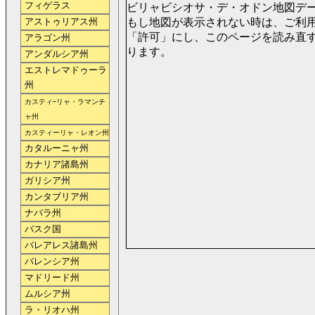
フィゲラス
ビリャビシオサ・デ・オドン地図データ取得
もし地図が表示されない時は、ご利用のブラ
アストゥリアス州
「許可」にし、このページを読み直
アラゴン州
ります。
アンダルシア州
エストレマドゥーラ
州
カスティｰリャ・ラマンチ
ャ州
カスティーリャ・レオン州
カタルーニャ州
カナリア諸島州
ガリシア州
カンタブリア州
ナバラ州
バスク国
バレアレス諸島州
バレンシア州
マドリード州
ムルシア州
ラ・リオハ州