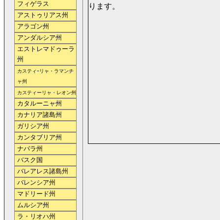
フィゲラス
ります。
アストゥリアス州
アラゴン州
アンダルシア州
エストレマドゥーラ
州
カスティｰリャ・ラマンチ
ャ州
カスティーリャ・レオン州
カタルーニャ州
カナリア諸島州
ガリシア州
カンタブリア州
ナバラ州
バスク国
バレアレス諸島州
バレンシア州
マドリード州
ムルシア州
ラ・リオハ州