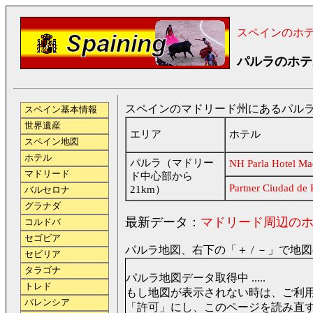
スペインのホ
パルラのホテ
スペインのマドリード州にあるパルラ（
スペイン基本情報
世界遺産
エリア
ホテル
スペイン地図
ホテル
パルラ（マドリー
NH Parla Hotel Ma
マドリード
ド中心部から
Partner Ciudad de 
21km）
バルセロナ
グラナダ
最新データ：
マドリード周辺の
コルドバ
セゴビア
パルラ地図、右下の「＋ / －」で地
セビリア
タラゴナ
パルラ地図データ取得中 .....
トレド
もし地図が表示されない時は、ご利用のブラ
バレンシア
「許可」にし、このページを読み直