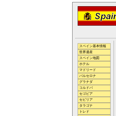
スペイン基本情報
世界遺産
スペイン地図
ホテル
マドリード
バルセロナ
グラナダ
コルドバ
セゴビア
セビリア
タラゴナ
トレド