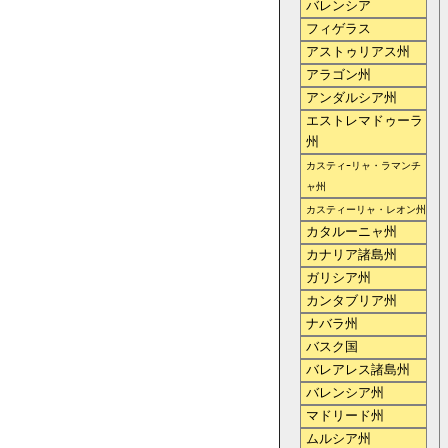
バレンシア
フィゲラス
アストゥリアス州
アラゴン州
アンダルシア州
エストレマドゥーラ
州
カスティｰリャ・ラマンチ
ャ州
カスティーリャ・レオン州
カタルーニャ州
カナリア諸島州
ガリシア州
カンタブリア州
ナバラ州
バスク国
バレアレス諸島州
バレンシア州
マドリード州
ムルシア州