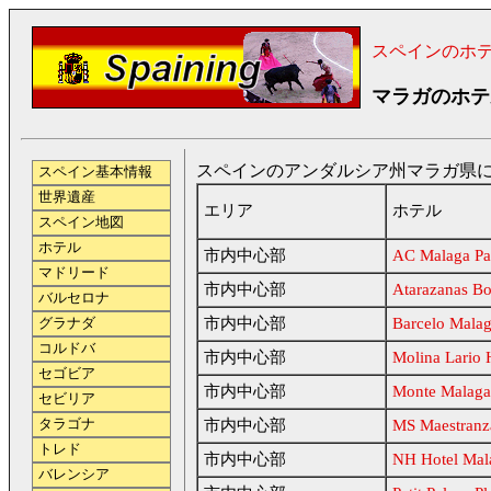
スペインのホ
マラガのホテ
スペインのアンダルシア州マラガ県にあ
スペイン基本情報
世界遺産
エリア
ホテル
スペイン地図
ホテル
市内中心部
AC Malaga Pal
マドリード
市内中心部
Atarazanas Bo
バルセロナ
市内中心部
Barcelo Malag
グラナダ
コルドバ
市内中心部
Molina Lario 
セゴビア
市内中心部
Monte Malaga
セビリア
タラゴナ
市内中心部
MS Maestranz
トレド
市内中心部
NH Hotel Mal
バレンシア