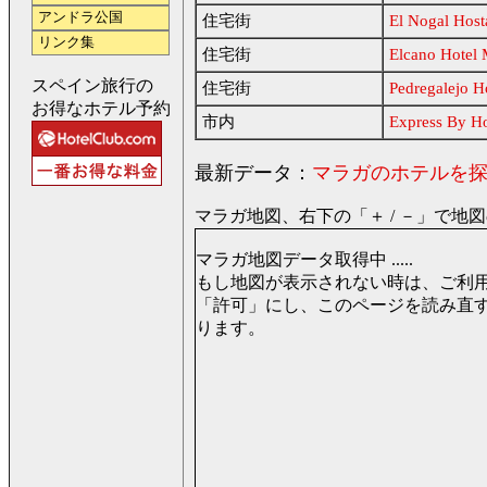
アンドラ公国
住宅街
El Nogal Host
リンク集
住宅街
Elcano Hotel 
スペイン旅行の
住宅街
Pedregalejo H
お得なホテル予約
市内
Express By Ho
最新データ：
マラガのホテルを
マラガ地図、右下の「＋ / －」で地
マラガ地図データ取得中 .....
もし地図が表示されない時は、ご利用のブラ
「許可」にし、このページを読み直
ります。