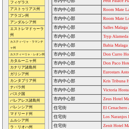
市内中心部
Petit Palace P
フィゲラス
アストゥリアス州
市内中心部
Room Mate La
アラゴン州
市内中心部
Room Mate Lo
アンダルシア州
市内中心部
Salles Malaga
エストレマドゥーラ
州
市内中心部
Tryp Alameda
カスティｰリャ・ラマンチ
市内中心部
Bahia Malaga 
ャ州
市内中心部
Don Curro Ho
カスティーリャ・レオン州
カタルーニャ州
市内中心部
Don Paco Hot
カナリア諸島州
市内中心部
Eurostars Ast
ガリシア州
カンタブリア州
市内中心部
Kris Tribuna 
ナバラ州
市内中心部
Victoria Host
バスク国
市内中心部
Zeus Hotel M
バレアレス諸島州
バレンシア州
住宅街
El Cenachero
マドリード州
住宅街
Los Naranjos 
ムルシア州
住宅街
Zenit Hotel M
ラ・リオハ州