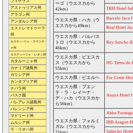
フィゲラス
ーゴ（ウエスカから
アストゥリアス州
TRH Hotel Sa
42km）
アラゴン州
Barcelo Jaca 
ウエスカ県：ハカ（ウ
アンダルシア州
エスカから49km）
Real Hotel Ja
エストレマドゥーラ
州
ウエスカ県：バルバス
カスティｰリャ・ラマンチ
トロ（ウエスカから
Rey Sancho Ra
46km）
ャ州
カスティーリャ・レオン州
ウエスカ県：ビエスカ
カタルーニャ州
ス（ウエスカから
HG Tierra de 
カナリア諸島州
55km）
ガリシア州
ウエスカ県：ビエルヘ
Era Conte Hot
カンタブリア州
ウエスカ県：プエン
ナバラ州
テ・ラ・レイーナ・
Anaya Hotel 
バスク国
デ・ハカ（ウエスカか
バレアレス諸島州
ら56km）
バレンシア州
Abba Formiga
マドリード州
ウエスカ県：フォルミ
IBB Aragon Hi
ムルシア州
ガル（ウエスカから
ラ・リオハ州
Saliecho Hote
71km）