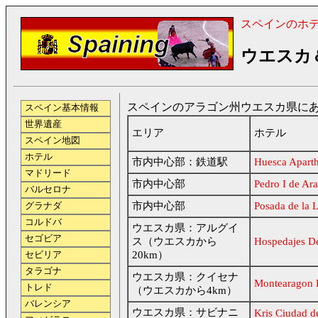
スペインのホ
ウエスカ
スペインのアラゴン州ウエスカ県にある
スペイン基本情報
世界遺産
エリア
ホテル
スペイン地図
ホテル
市内中心部：鉄道駅
Huesca Aparth
マドリード
市内中心部
Pedro I de Ar
バルセロナ
市内中心部
Posada de la 
グラナダ
コルドバ
ウエスカ県：アルグイ
セゴビア
ス（ウエスカから
Hospedajes D
20km）
セビリア
タラゴナ
ウエスカ県：クイセナ
Montearagon 
トレド
（ウエスカから4km）
バレンシア
ウエスカ県：サビナニ
Kris Ciudad d