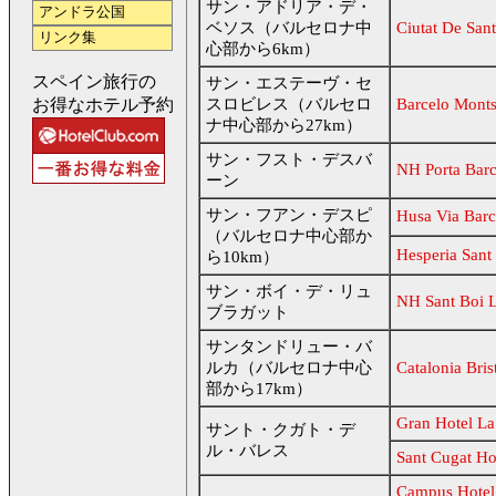
サン・アドリア・デ・
アンドラ公国
ベソス（バルセロナ中
Ciutat De Sant
リンク集
心部から6km）
スペイン旅行の
サン・エステーヴ・セ
お得なホテル予約
スロビレス（バルセロ
Barcelo Monts
ナ中心部から27km）
サン・フスト・デスバ
NH Porta Barc
ーン
サン・フアン・デスピ
Husa Via Barc
（バルセロナ中心部か
Hesperia Sant
ら10km）
サン・ボイ・デ・リュ
NH Sant Boi L
ブラガット
サンタンドリュー・バ
ルカ（バルセロナ中心
Catalonia Bris
部から17km）
Gran Hotel La
サント・クガト・デ
ル・バレス
Sant Cugat Ho
Campus Hotel 