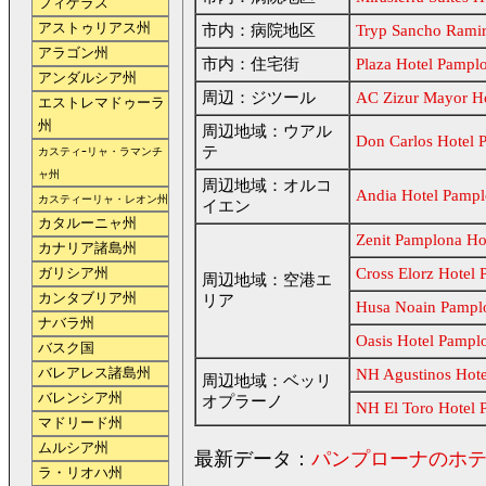
フィゲラス
アストゥリアス州
市内：病院地区
Tryp Sancho Ramir
アラゴン州
市内：住宅街
Plaza Hotel Pampl
アンダルシア州
周辺：ジツール
AC Zizur Mayor H
エストレマドゥーラ
州
周辺地域：ウアル
Don Carlos Hotel 
テ
カスティｰリャ・ラマンチ
ャ州
周辺地域：オルコ
Andia Hotel Pamp
カスティーリャ・レオン州
イエン
カタルーニャ州
Zenit Pamplona Ho
カナリア諸島州
Cross Elorz Hotel
ガリシア州
周辺地域：空港エ
カンタブリア州
リア
Husa Noain Pampl
ナバラ州
Oasis Hotel Pampl
バスク国
バレアレス諸島州
NH Agustinos Hot
周辺地域：ベッリ
バレンシア州
オプラーノ
NH El Toro Hotel 
マドリード州
ムルシア州
最新データ：
パンプローナのホ
ラ・リオハ州