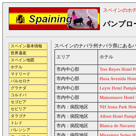
スペインのホ
パンプロ
スペインのナバラ州ナバラ県にあるパン
スペイン基本情報
世界遺産
エリア
ホテル
スペイン地図
ホテル
市内中心部
Tres Reyes Hotel 
マドリード
市内中心部
Husa Avenida Hot
バルセロナ
市内中心部
Leyre Hotel Pampl
グラナダ
コルドバ
市内中心部
Maisonnave Hotel
セゴビア
市内：病院地区
NH Iruna Park Hot
セビリア
タラゴナ
市内：病院地区
Albret Hotel Pamp
トレド
市内：病院地区
Blanca de Navarra
バレンシア
市内：病院地区
Mirasierra Suites 