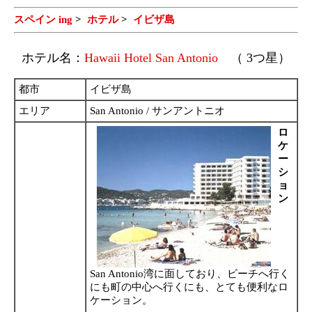
スペイン ing
>
ホテル
>
イビザ島
ホテル名：
Hawaii Hotel San Antonio
（ 3つ星）
都市
イビザ島
エリア
San Antonio / サンアントニオ
ロ
ケ
ー
シ
ョ
ン
San Antonio湾に面しており、ビーチへ行く
にも町の中心へ行くにも、とても便利なロ
ケーション。