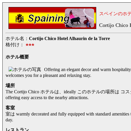
スペインのホ
Cortijo Chico 
ホテル名：
Cortijo Chico Hotel Alhaurin de la Torre
格付け：
ホテル概要
Offering an elegant decor and warm hospitalit
welcomes you for a pleasant and relaxing stay.
場所
The Cortijo Chico ホテルは、ideally このホテルの場所は コスタ・デ
offering easy access to the nearby attractions.
客室
室は warmly decorated and fully equipped with standard amenities t
day.
レストラン