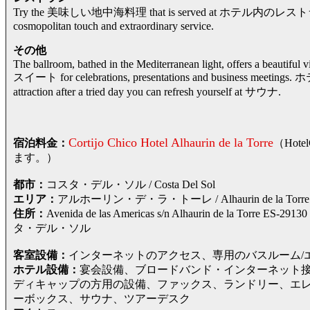
Try the 美味しい地中海料理 that is served at ホテル内のレストラン and pl
cosmopolitan touch and extraordinary service.
その他
The ballroom, bathed in the Mediterranean light, offers a beautiful v
スイート for celebrations, presentations and business meetings.
attraction after a tried day you can refresh yourself at サウナ.
Cortijo Chico Hotel Alhaurin de la Torre
宿泊料金：
（Hot
ます。）
都市：
コスタ・デル・ソル / Costa Del Sol
エリア：
アルホーリン・デ・ラ・トーレ / Alhaurin de la Torre
住所：
Avenida de las Americas s/n Alhaurin de la
タ・デル・ソル
客室設備：
インターネットのアクセス、専用のバスルーム/
ホテル設備：
宴会設備、ブロードバンド・インターネット
ディキャップの方用の設備、ファックス、ランドリー、エ
ーボックス、サウナ、ツアーデスク