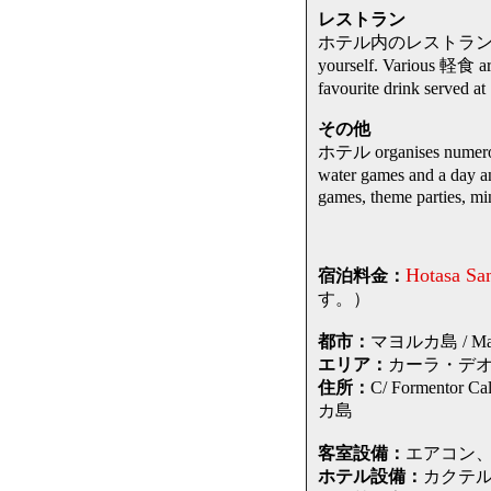
レストラン
ホテル内のレストランでは you a v
yourself. Various 軽食 are
favourite drink serv
その他
ホテル organises numerous ac
water games and a day
games, theme parties, mi
Hotasa Sa
宿泊料金：
す。）
都市：
マヨルカ島 / Mallo
エリア：
カーラ・デオールと
住所：
C/ Forment
カ島
客室設備：
エアコン、
ホテル設備：
カクテ