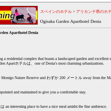
スペインのホテル
>
アリカンテ県のホ
Ogisaka Garden Aparthotel Denia
rden Aparthotel Denia
g a residential complex that boasts a landscaped garden and excellent s
den Apartホテルは、one of Denia's most charming urbanizations.
e Montgo Nature Reserve and わずか 200 メートル away from the M
d and maintained to give you a comfortable stay.
esting place to have a nice meal amidst the fine ambience.