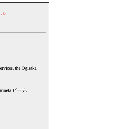
テル
ervices, the Ogisaka
arineta ビーチ.