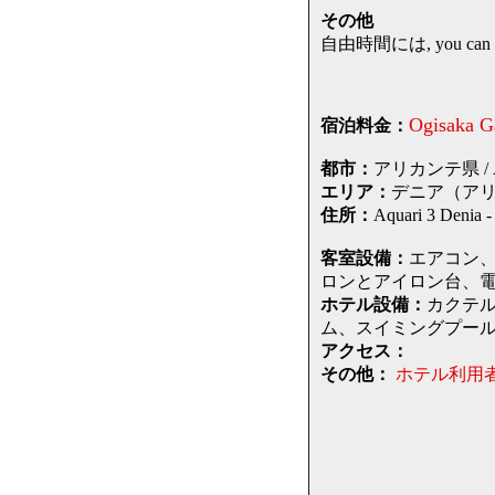
その他
自由時間には, you can indu
Ogisaka G
宿泊料金：
都市：
アリカンテ県 / Alic
エリア：
デニア（アリカン
住所：
Aquari 3 D
客室設備：
エアコン、
ロンとアイロン台、電
ホテル設備：
カクテ
ム、スイミングプー
アクセス：
その他：
ホテル利用