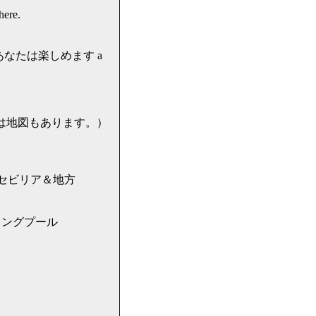
ere.
なたは楽しめます a
先には地図もあります。）
リア県 セビリア＆地方
ミングプール