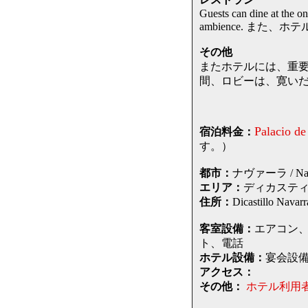
Guests can dine at the on
ambience. ま
その他
またホテルには、重
間、ロビーは、寛い
Palacio de
宿泊料金：
す。）
都市：
ナヴァーラ / Navar
エリア：
ディカスティーロ 
住所：
Dicastillo
客室設備：
エアコン、
ト、電話
ホテル設備：
宴会設
アクセス：
その他：
ホテル利用