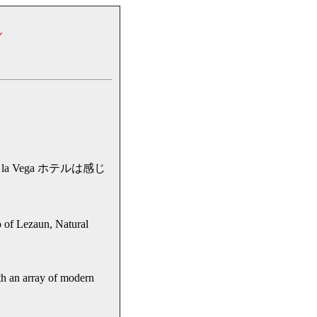
ル
a Vega ホテルは感じ
 Lezaun, Natural
array of modern