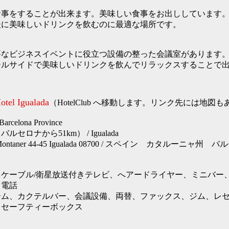
事をすることが出来ます。美味しい食事をお出ししています。
後に美味しいドリンクを飲むのに最適な場所です。
なビジネスイベントに役立つ設備の整った会議室があります。
ールサイドで美味しいドリンクを飲んでリラックスすることで
otel Igualada
（HotelClub へ移動します。リンク先には地図
celona Province
セロナから51km） / Igualada
tre Montaner 44-45 Igualada 08700 / スペイン カタルー
ケーブル/衛星放送付きテレビ、へアードライヤー、ミニバー、
、電話
ーム、カクテルバー、会議設備、両替、ファックス、ジム、レ
、セーフティーボックス