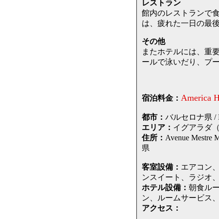
レストラン
館内のレストランで食
は、疲れた一日の最
その他
またホテルには、重要
ールで泳いだり、プ
America H
宿泊料金：
都市：
バルセロナ県 / Bar
エリア：
イグアラダ（バル
住所：
Avenue Mes
県
客室設備：
エアコン、
ンスイート、ラジオ
ホテル設備：
朝食ル
ン、ルームサービス
アクセス：