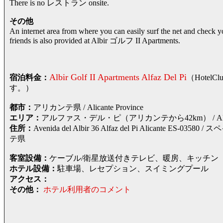
There is no レストラン onsite.
その他
An internet area from where you can easily surf the net and check y
friends is also provided at Albir ゴルフ II Apartments.
Albir Golf II Apartments Alfaz Del Pi
宿泊料金：
（Hote
す。）
都市：
アリカンテ県 / Alicante Province
エリア：
アルファス・デル・ピ（アリカンテから42km） / Alfaz 
住所：
Avenida del Albir 36 Alfaz del Pi Alicant
テ県
客室設備：
ケーブル/衛星放送付きテレビ、暖房、キッチン
ホテル設備：
駐車場、レセプション、スイミングプール
アクセス：
その他：
ホテル利用者のコメント