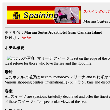
スペインのホ
Marina Suites 
ホテル名：
Marina Suites Aparthotel Gran Canaria Island
格付け：
ホテル概要
マリーナ スイーツ is set on the edge of the ocean
ideal refuge for those who love the sea and the good life.
場所
このホテルの場所は next to Portonovo マリーナ and is わ
Various shopping centres, international レストラン, bars and 
客室
All スイーツ are spacious, tastefully decorated and offer the finest a
of these スイーツ offer spectacular views of the sea.