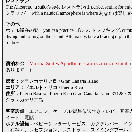
レストラン
The Allegretto, a sailor's style レストランは perfect setting for enjoy
クラブ バー with a nautical atmosphere is where あなたは楽しめます
その他
ホテル滞在の間、you can practice ゴルフ, トレッキング, climbing, surfin
diving and sailing on the island. Alternately, take a bracing d
routine.
Marina Suites Aparthotel Gran Canaria Island
宿泊料金：
（
あります。）
都市：
グランカナリア島 / Gran Canaria Island
エリア：
プエルト・リコ / Puerto Rico
住所：
Puerto Base s/n Puerto Rico Gran Canaria
グランカナリア島
客室設備：
エアコン、ケーブル/衛星放送付きテレビ、客室
イート、電話
ホテル設備：
ベビーシッターサービス、カクテルバー、イ
（有料）、レセプション、レストラン、スイミングプール