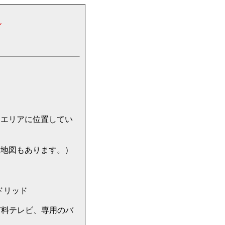
ル
のAzca エリアに位置してい
。
には地図もあります。）
 マドリッド
有料テレビ、専用のバ