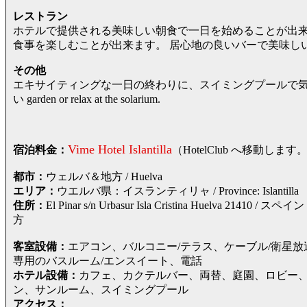
レストラン
ホテルで提供される美味しい朝食で一日を始めることが出来
食事を楽しむことが出来ます。 居心地の良いバーで美味し
その他
エキサイティングな一日の終わりに、スイミングプールで気持ちよいひ
い garden or relax at the solarium.
Vime Hotel Islantilla
宿泊料金：
（HotelClub へ移動
都市：
ウェルバ＆地方 / Huelva
エリア：
ウエルバ県：イスランティリャ / Province: Islantilla
住所：
El Pinar s/n Urbasur Isla Cristina Huelv
方
客室設備：
エアコン、バルコニー/テラス、ケーブル/衛星
専用のバスルーム/エンスイート、電話
ホテル設備：
カフェ、カクテルバー、両替、庭園、ロビー
ン、サンルーム、スイミングプール
アクセス：