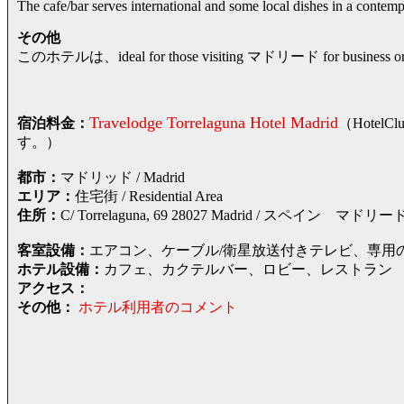
The cafe/bar serves international and some local dishes in a contempo
その他
このホテルは、ideal for those visiting マドリード for business or l
Travelodge Torrelaguna Hotel Madrid
宿泊料金：
（Hote
す。）
都市：
マドリッド / Madrid
エリア：
住宅街 / Residential Area
住所：
C/ Torrelaguna, 69 28027 Madrid / スペ
客室設備：
エアコン、ケーブル/衛星放送付きテレビ、専用
ホテル設備：
カフェ、カクテルバー、ロビー、レストラン
アクセス：
その他：
ホテル利用者のコメント