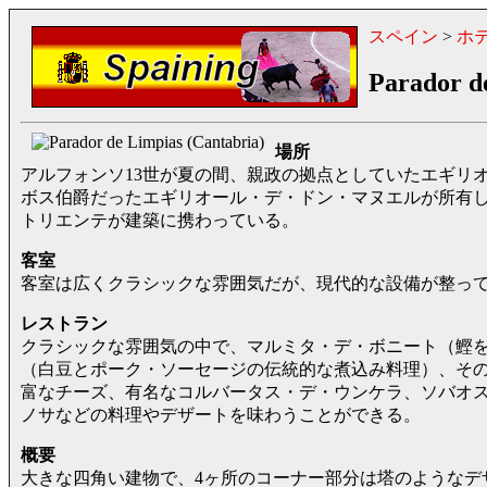
スペイン
>
ホ
Parador d
場所
アルフォンソ13世が夏の間、親政の拠点としていたエギリ
ボス伯爵だったエギリオール・デ・ドン・マヌエルが所有
トリエンテが建築に携わっている。
客室
客室は広くクラシックな雰囲気だが、現代的な設備が整っ
レストラン
クラシックな雰囲気の中で、マルミタ・デ・ボニート（鰹
（白豆とポーク・ソーセージの伝統的な煮込み料理）、そ
富なチーズ、有名なコルバータス・デ・ウンケラ、ソバオ
ノサなどの料理やデザートを味わうことができる。
概要
大きな四角い建物で、4ヶ所のコーナー部分は塔のようなデ