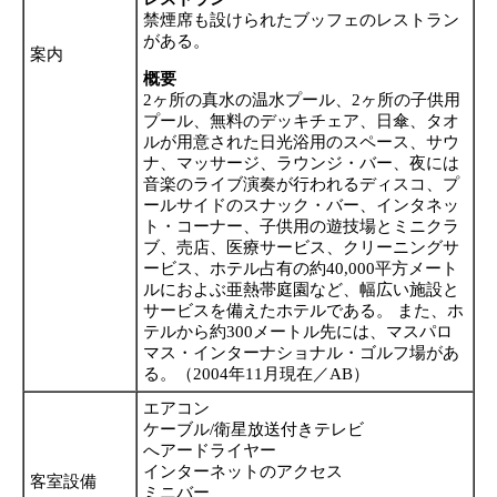
禁煙席も設けられたブッフェのレストラン
がある。
案内
概要
2ヶ所の真水の温水プール、2ヶ所の子供用
プール、無料のデッキチェア、日傘、タオ
ルが用意された日光浴用のスペース、サウ
ナ、マッサージ、ラウンジ・バー、夜には
音楽のライブ演奏が行われるディスコ、プ
ールサイドのスナック・バー、インタネッ
ト・コーナー、子供用の遊技場とミニクラ
ブ、売店、医療サービス、クリーニングサ
ービス、ホテル占有の約40,000平方メート
ルにおよぶ亜熱帯庭園など、幅広い施設と
サービスを備えたホテルである。 また、ホ
テルから約300メートル先には、マスパロ
マス・インターナショナル・ゴルフ場があ
る。（2004年11月現在／AB）
エアコン
ケーブル/衛星放送付きテレビ
へアードライヤー
インターネットのアクセス
客室設備
ミニバー