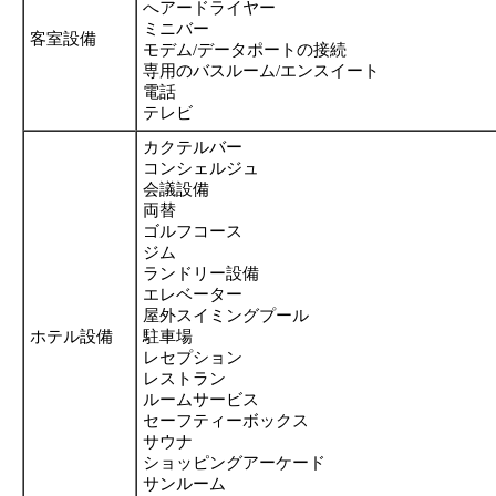
へアードライヤー
ミニバー
客室設備
モデム/データポートの接続
専用のバスルーム/エンスイート
電話
テレビ
カクテルバー
コンシェルジュ
会議設備
両替
ゴルフコース
ジム
ランドリー設備
エレベーター
屋外スイミングプール
ホテル設備
駐車場
レセプション
レストラン
ルームサービス
セーフティーボックス
サウナ
ショッピングアーケード
サンルーム