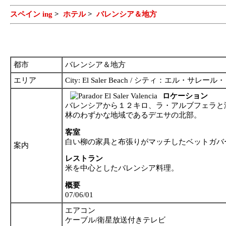
スペイン ing
>
ホテル
>
バレンシア＆地方
都市
バレンシア＆地方
エリア
City: El Saler Beach / シティ：エル・サレー
ロケーション
バレンシアから１２キロ、ラ・アルブフェラと
林のわずかな地域であるデエサの北部。
客室
白い柳の家具と布張りがマッチしたベットガバ
案内
レストラン
米を中心としたバレンシア料理。
概要
07/06/01
エアコン
ケーブル/衛星放送付きテレビ