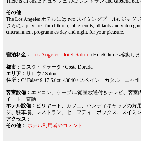
There is an onsite ビュッフェ style レストラン and cafeteria bar, o
その他
The Los Angeles ホテルには two スイミングプールs, ジャグジー, large lo
さらに a play area for children, table tennis, billiards and video g
entertainment programmes day and night, for your pleasure.
Los Angeles Hotel Salou
宿泊料金：
（HotelClub へ
都市：
コスタ・ドラーダ / Costa Dorada
エリア：
サロウ / Salou
住所：
C/ Falset 9-17 Salou 43840 / スペイン 
客室設備：
エアコン、ケーブル/衛星放送付きテレビ、客室
イート、電話
ホテル設備：
ビリヤード、カフェ、ハンディキャップの方用
ジ、駐車場、レストラン、セーフティーボックス、スイミ
アクセス：
その他：
ホテル利用者のコメント