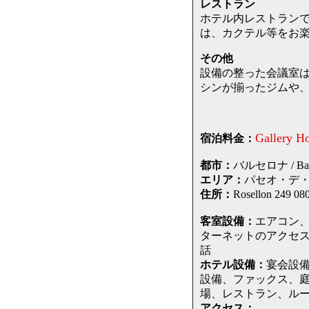
レストラン
ホテル内レストラン
は、カクテル等をお
その他
設備の整った会議室は
シンが揃ったジムや
Gallery Ho
宿泊料金：
都市：
バルセロナ / Barc
エリア：
パセオ・デ・グラシ
住所：
Rosellon 2
客室設備：
エアコン
ターネットのアクセス
話
ホテル設備：
宴会設
設備、ファックス、
場、レストラン、ル
アクセス：