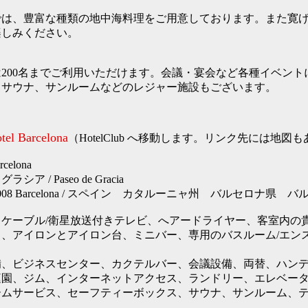
では、豊富な種類の地中海料理をご用意しております。また寛
楽しみください。
200名までご利用いただけます。会議・宴会など各種イベント
、サウナ、サンルームなどのレジャー施設もございます。
tel Barcelona
（HotelClub へ移動します。リンク先には地図
elona
ア / Paseo de Gracia
49 08008 Barcelona / スペイン カタルーニャ州 バルセロナ県 
、ケーブル/衛星放送付きテレビ、へアードライヤー、客室内の
、アイロンとアイロン台、ミニバー、専用のバスルーム/エン
備、ビジネスセンター、カクテルバー、会議設備、両替、ハン
庭園、ジム、インターネットアクセス、ランドリー、エレベー
ームサービス、セーフティーボックス、サウナ、サンルーム、