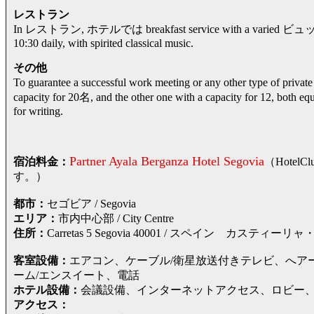
レストラン
In レストラン, ホテルでは breakfast service with a varied ビュッフェ 
10:30 daily, with spirited classical music.
その他
To guarantee a successful work meeting or any other type of 
capacity for 20名, and the other one with a capacity for 12, both eq
for writing.
Partner Ayala Berganza Hotel Segovia
宿泊料金：
（Hote
す。）
都市：
セゴビア / Segovia
エリア：
市内中心部 / City Centre
住所：
Carretas 5 Segovia 40001 / スペイン カ
客室設備：
エアコン、ケーブル/衛星放送付きテレビ、へア
ーム/エンスイート、電話
ホテル設備：
会議設備、インターネットアクセス、ロビー
アクセス：