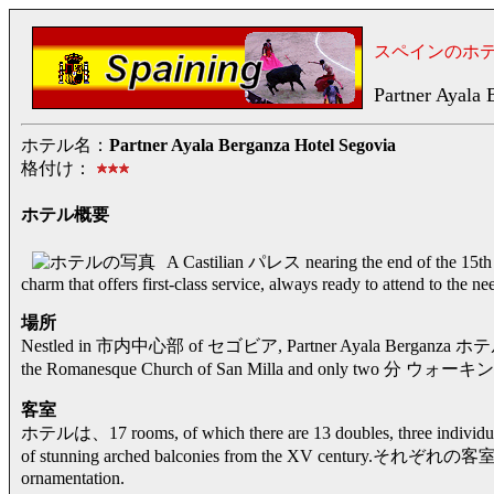
スペインのホ
Partner Ayala 
ホテル名：
Partner Ayala Berganza Hotel Segovia
格付け：
ホテル概要
A Castilian パレス nearing the end of the 1
charm that offers first-class service, always ready to attend to the 
場所
Nestled in 市内中心部 of セゴビア, Partner Ayala Berganza ホテル enjoy
the Romanesque Church of San Milla and only two 分 ウォーキング 
客室
ホテルは、17 rooms, of which there are 13 doubles, three individu
of stunning arched balconies from the XV century.それぞれの客室は、ch
ornamentation.