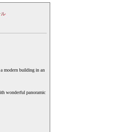
テル
a modern building in an
 wonderful panoramic