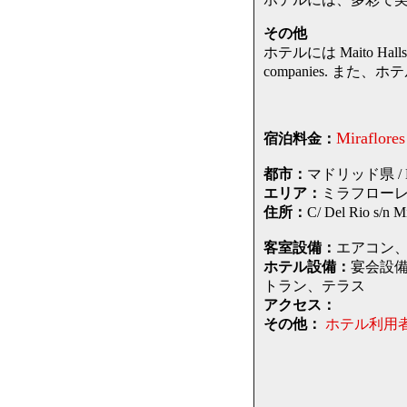
その他
ホテルには Maito Halls, whic
companies. ま
Miraflores
宿泊料金：
都市：
マドリッド県 / Mad
エリア：
ミラフローレス・
住所：
C/ Del Rio 
客室設備：
エアコン、
ホテル設備：
宴会設備
トラン、テラス
アクセス：
その他：
ホテル利用