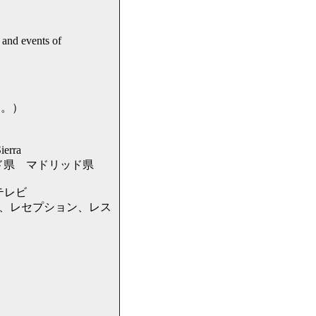
and events of
す。）
rra
 マドリード県 マドリッド県
テレビ
場、レセプション、レス