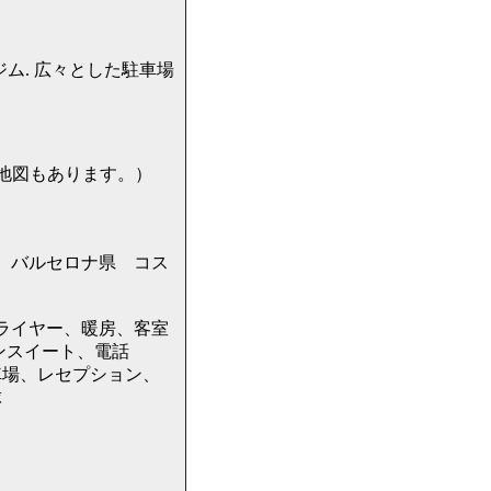
at ジム. 広々とした駐車場
には地図もあります。）
カタルーニャ州 バルセロナ県 コス
ライヤー、暖房、客室
ンスイート、電話
車場、レセプション、
球