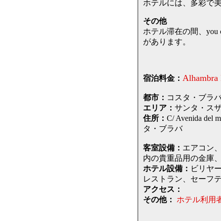
ホテルには、多彩で
その他
ホテル滞在の間、you ca
があります。
Alhambra 
宿泊料金：
都市：
コスタ・ブラバ / C
エリア：
サンタ・スザンナ 
住所：
C/ Avenida 
タ・ブラバ
客室設備：
エアコン、
内の貴重品用の金庫、
ホテル設備：
ビリヤ
レストラン、セーフ
アクセス：
その他：
ホテル利用