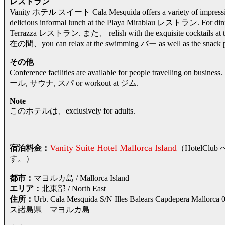
レストラン
Vanity ホテル スイート Cala Mesquida offers a variety of impres
delicious informal lunch at the Playa Mirablau レストラン. For dinner,
Terrazza レストラン. また、 relish with the exquisite cocktails at t
在の間、you can relax at the swimming バー as well as the snack p
その他
Conference facilities are available for people travelling
ール, サウナ, スパ or workout at ジム.
Note
このホテルは、exclusively for adults.
Vanity Suite Hotel Mallorca Island
宿泊料金：
（HotelC
す。）
都市：
マヨルカ島 / Mallorca Island
エリア：
北東部 / North East
住所：
Urb. Cala Mesquida S/N Illes Balears Capdep
ス諸島県 マヨルカ島