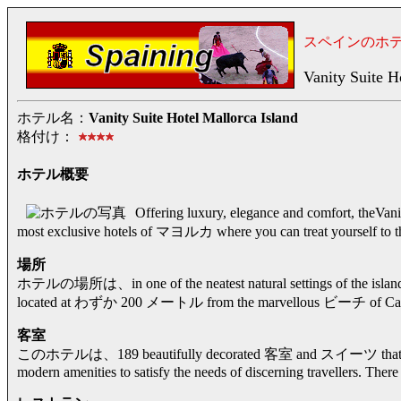
スペインのホ
Vanity Suite H
ホテル名：
Vanity Suite Hotel Mallorca Island
格付け：
ホテル概要
Offering luxury, elegance and comfort, th
most exclusive hotels of マヨルカ where you can treat yourself to th
場所
ホテルの場所は、in one of the neatest natural settings of the is
located at わずか 200 メートル from the marvellous ビーチ of Cal
客室
このホテルは、189 beautifully decorated 客室 and スイーツ that have be
modern amenities to satisfy the needs of discerning travellers. There 