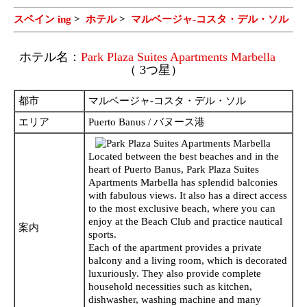
スペイン ing
>
ホテル
>
マルベージャ-コスタ・デル・ソル
ホテル名：
Park Plaza Suites Apartments Marbella
（ 3つ星）
都市
マルベージャ-コスタ・デル・ソル
エリア
Puerto Banus / バヌース港
Located between the best beaches and in the
heart of Puerto Banus, Park Plaza Suites
Apartments Marbella has splendid balconies
with fabulous views. It also has a direct access
to the most exclusive beach, where you can
enjoy at the Beach Club and practice nautical
案内
sports.
Each of the apartment provides a private
balcony and a living room, which is decorated
luxuriously. They also provide complete
household necessities such as kitchen,
dishwasher, washing machine and many