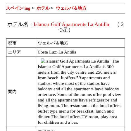
スペイン ing
>
ホテル
>
ウェルバ＆地方
ホテル名：
Islamar Golf Apartments La Antilla
（ 2
つ星）
都市
ウェルバ＆地方
エリア
Costa Luz: La Antilla
The
Islamar Golf Apartments La Antilla is 300
meters from the city centre and 250 meters
from beach. It offers 59 apartments and
studios, where most of the studios have
balcony and all the apartments have balcony
案内
or terrace. Some of the rooms offer pool view
and all the apartments have refrigerator and
living room. The restaurant at the hotel offers
buffet type menu for breakfast, lunch and
dinner. The hotel offers TV room, play area
for children and a bar.