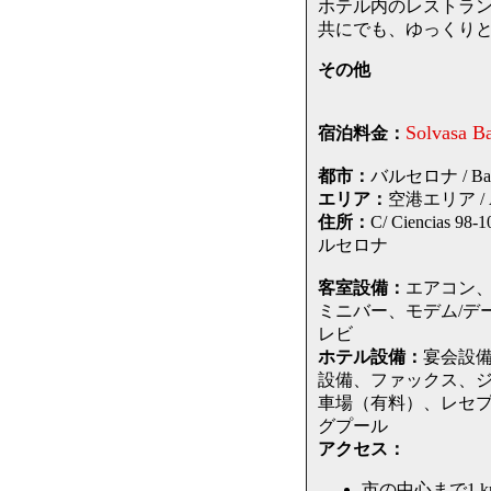
ホテル内のレストラン
共にでも、ゆっくり
その他
Solvasa Ba
宿泊料金：
都市：
バルセロナ / Barc
エリア：
空港エリア / Ai
住所：
C/ Ciencias 
ルセロナ
客室設備：
エアコン
ミニバー、モデム/デ
レビ
ホテル設備：
宴会設
設備、ファックス、
車場（有料）、レセ
グプール
アクセス：
市の中心まで1 k