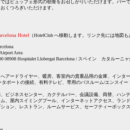
ではビュッフェ形式の朝食をお召しがりいただけます。バーで
とおくつろぎいただけます。
rcelona Hotel
（HotelClub へ移動します。リンク先には地図
elona
rport Area
98-100 08908 Hospitalet Llobregat Barcelona / スペイ
、へアードライヤー、暖房、客室内の貴重品用の金庫、インタ
ータポートの接続、有料テレビ、専用のバスルーム/エンスイー
備、ビジネスセンター、カクテルバー、会議設備、両替、ハン
ジム、屋内スイミングプール、インターネットアクセス、ラン
プション、レストラン、ルームサービス、セーフティーボック
m