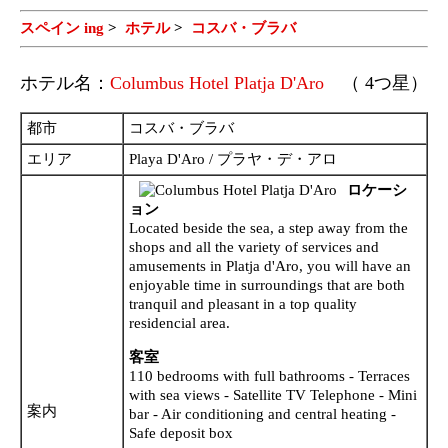
スペイン ing
>
ホテル
>
コスバ・ブラバ
ホテル名：
Columbus Hotel Platja D'Aro
（ 4つ星）
都市
コスバ・ブラバ
エリア
Playa D'Aro / プラヤ・デ・アロ
ロケーシ
ョン
Located beside the sea, a step away from the
shops and all the variety of services and
amusements in Platja d'Aro, you will have an
enjoyable time in surroundings that are both
tranquil and pleasant in a top quality
residencial area.
客室
110 bedrooms with full bathrooms - Terraces
with sea views - Satellite TV Telephone - Mini
案内
bar - Air conditioning and central heating -
Safe deposit box