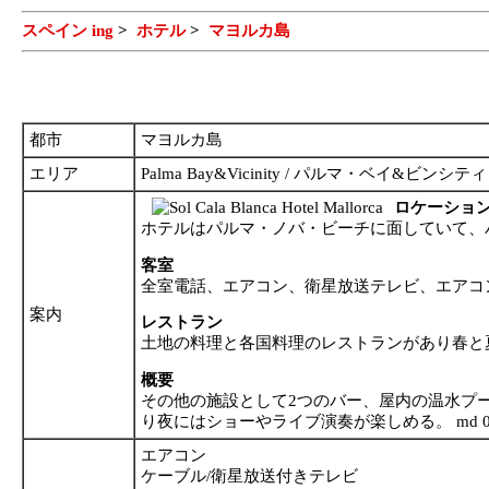
スペイン ing
>
ホテル
>
マヨルカ島
都市
マヨルカ島
エリア
Palma Bay&Vicinity / パルマ・ベイ&ビンシティ
ロケーショ
ホテルはパルマ・ノバ・ビーチに面していて、パ
客室
全室電話、エアコン、衛星放送テレビ、エアコ
案内
レストラン
土地の料理と各国料理のレストランがあり春と
概要
その他の施設として2つのバー、屋内の温水プ
り夜にはショーやライブ演奏が楽しめる。 md 07
エアコン
ケーブル/衛星放送付きテレビ