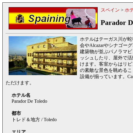
スペイン
>
ホ
Parador D
ホテルはテーガス川が蛇行する側
会やAlcazarやシナ
建築物が並ぶパノラマビ
ッシュしたり、屋外で活
けます。客室からはリビ
の素敵な景色を眺めるこ
設備が揃っています。Cast
ただけます。
ホテル名
Parador De Toledo
都市
トレド＆地方 / Toledo
エリア