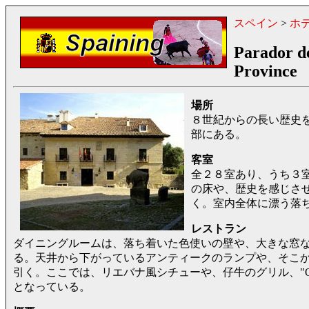
スペイン
>
ホ
Parador de
Province
場所
８世紀からの長い歴史
部にある。
客室
全２８室あり、うち３
の床や、歴史を感じさ
く。室内全体に漂う落
レストラン
ダイニングルームは、落ち着いた色使いの壁や、大きな窓
る。天井から下がっているアンティークのランプや、そこ
引く。ここでは、リエバナ風シチューや、仔牛のグリル、"Quesa
となっている。