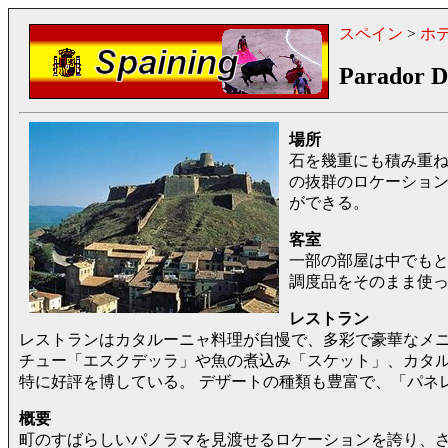
スペイン
>
ホ
Parador D
場所
石を幾重にも積み重ね
の抜群のロケーション
ができる。
客室
一部の部屋は中でも
調度品をそのまま使
レストラン
レストランはカタルーニャ料理が自慢で、多彩で豪華なメ
チュー「エスクデッラ」や魚の煮込み「スケット」、カタ
特に好評を博している。 デザートの種類も豊富で、「パネ
概要
町のすばらしいパノラマを見渡せるロケーションを誇り、