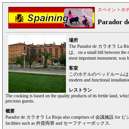
スペイン
>
ホ
Parador d
場所
The Parador de カラオラ La Rio
は、on a small hill between the ri
most important monument, was bui
客室
このホテルのベッドルームは、charact
modern and functional installatio
レストラン
The cooking is based on the quality products of its fertile land, which
precious guests.
概要
Parador de カラオラ La Rioja also comprises of 会議施設 for ビジ
facilities such as 外貨両替 and セーフティーボックス.