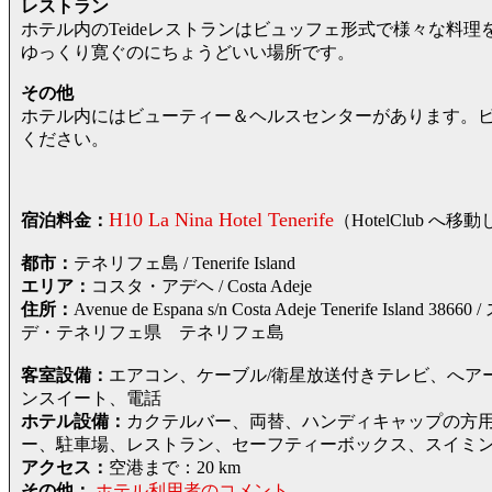
レストラン
ホテル内のTeideレストランはビュッフェ形式で様々な料
ゆっくり寛ぐのにちょうどいい場所です。
その他
ホテル内にはビューティー＆ヘルスセンターがあります。
ください。
H10 La Nina Hotel Tenerife
宿泊料金：
（HotelClub
都市：
テネリフェ島 / Tenerife Island
エリア：
コスタ・アデヘ / Costa Adeje
住所：
Avenue de Espana s/n Costa Adeje Tenerife
デ・テネリフェ県 テネリフェ島
客室設備：
エアコン、ケーブル/衛星放送付きテレビ、へア
ンスイート、電話
ホテル設備：
カクテルバー、両替、ハンディキャップの方
ー、駐車場、レストラン、セーフティーボックス、スイミ
アクセス：
空港まで：20 km
その他：
ホテル利用者のコメント