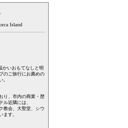
ル
orca Island
ルカ島は、温かいおもてなしと明
プのご旅行にお薦めの
い。
おり、市内の商業・歴
テル近隣には、
ンセスク教会、大聖堂、シウ
います。