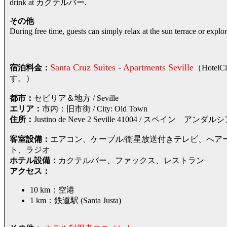
drink at カクテルバー.
その他
During free time, guests can simply relax at the sun terrace or explor
Santa Cruz Suites - Apartments Seville
宿泊料金：
（Hote
す。）
都市：
セビリア＆地方 / Seville
エリア：
市内：旧市街 / City: Old Town
住所：
Justino de Neve 2 Seville 41004 / スペ
客室設備：
エアコン、ケーブル/衛星放送付きテレビ、へア
ト、ラジオ
ホテル設備：
カクテルバー、ファックス、レストラン
アクセス：
10 km：空港
1 km：鉄道駅 (Santa Justa)