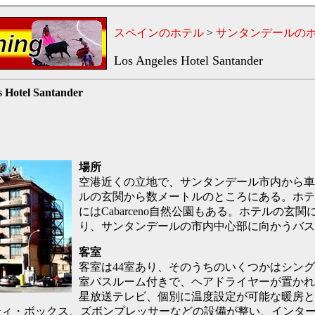
スペインのホテル
>
サンタンデールの
Los Angeles Hotel Santander
s Hotel Santander
場所
空港近くの立地で、サンタンデール市内から車
ルの玄関から数メートルのところにある。ホテ
にはCabarceno自然公園もある。ホテルの玄
り、サンタンデールの市内中心部に向かうバス
客室
客室は44室あり、そのうちのいくつかはシン
室バスルーム付きで、ヘアドライヤーが置かれ
星放送テレビ、個別に温度設定が可能な暖房と
ティ・ボックス、ズボンプレッサーなどの設備が整い、インタ