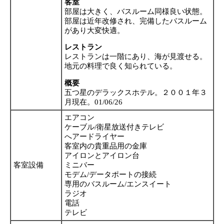
客室
部屋は大きく、バスルーム同様良い状態。
部屋は近年改修され、完備したバスルーム
があり大変快適。
レストラン
レストランは一階にあり、海が見渡せる。
地元の料理で良く知られている。
概要
五つ星のデラックスホテル。２００１年３
月現在。01/06/26
エアコン
ケーブル/衛星放送付きテレビ
へアードライヤー
客室内の貴重品用の金庫
アイロンとアイロン台
客室設備
ミニバー
モデム/データポートの接続
専用のバスルーム/エンスイート
ラジオ
電話
テレビ