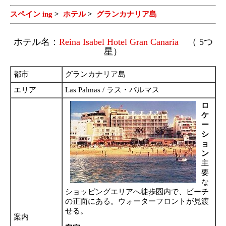
スペイン ing
>
ホテル
>
グランカナリア島
ホテル名：
Reina Isabel Hotel Gran Canaria
（ 5つ
星）
都市
グランカナリア島
エリア
Las Palmas / ラス・パルマス
ロ
ケ
ー
シ
ョ
ン
主
要
な
ショッピングエリアへ徒歩圏内で、ビーチ
の正面にある。ウォーターフロントが見渡
せる。
案内