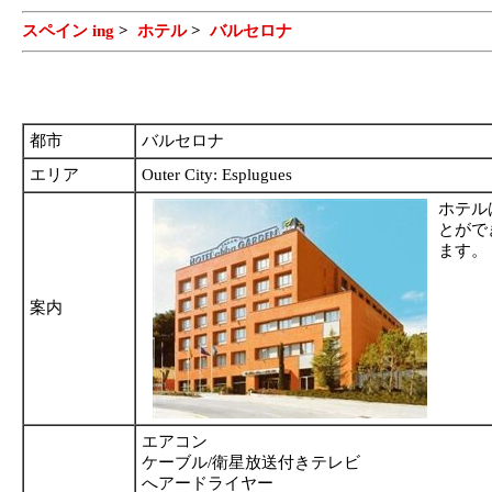
スペイン ing
>
ホテル
>
バルセロナ
都市
バルセロナ
エリア
Outer City: Esplugues
ホテル
とがで
ます。
案内
エアコン
ケーブル/衛星放送付きテレビ
へアードライヤー