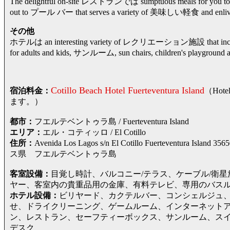
The delightful on-site レストランでは sumptuous meals for you to com
out to プール バー that serves a variety of 美味しい軽食 and en
その他
ホテルは an interesting variety of レクリエーション施設 that include a m
for adults and kids, サンルーム, sun chairs, children's playground a
Cotillo Beach Hotel Fuerteventura Island
宿泊料金：
（Ho
ます。）
都市：
フエルテベントゥラ島 / Fuerteventura Island
エリア：
エル・コティッロ / El Cotillo
住所：
Avenida Los Lagos s/n El Cotillo Fuertevent
ス県 フエルテベントゥラ島
客室設備：
目覚し時計、バルコニー/テラス、ケーブル/衛
ヤー、客室内の貴重品用の金庫、有料テレビ、専用のバスル
ホテル設備：
ビリヤード、カクテルバー、コンシェルジュ
せ、ドライクリーニング、ゲームルーム、インターネット
ン、レストラン、セーフティーボックス、サンルーム、ス
デスク