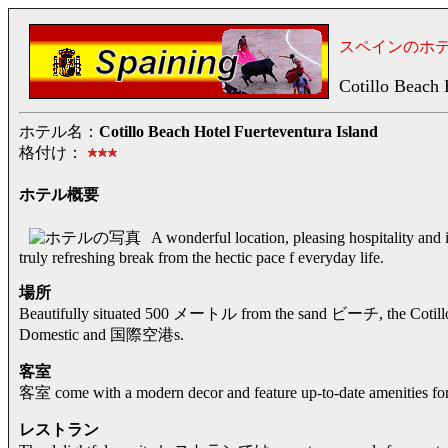
スペインのホ
Cotillo Beach 
ホテル名：
Cotillo Beach Hotel Fuerteventura Island
格付け：
ホテル概要
A wonderful location, pleasing hospitality 
truly refreshing break from the hectic pace f everyday life.
場所
Beautifully situated 500 メートル from the sand ビーチ, the Cot
Domestic and 国際空港s.
客室
客室 come with a modern decor and feature up-to-date amenities for 
レストラン